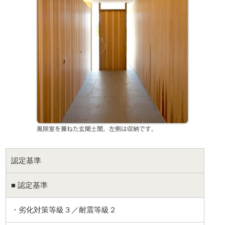
認定基準
■ 認定基準
・劣化対策等級３／耐震等級２