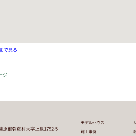
図で見る
ージ
モデルハウス
県西蒲原郡弥彦村大字上泉1792-5
施工事例