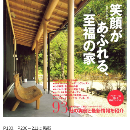
P130、P206～211に掲載