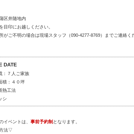
蒲区井随地内
を目印にお越しください。
所がご不明の場合は現場スタッフ（090-4277-8769）までご連絡
E DATE
成：７人ご家族
面積：４０坪
断熱工法
ッシ
のイベントは、
事前予約制
となります。
方法
▽