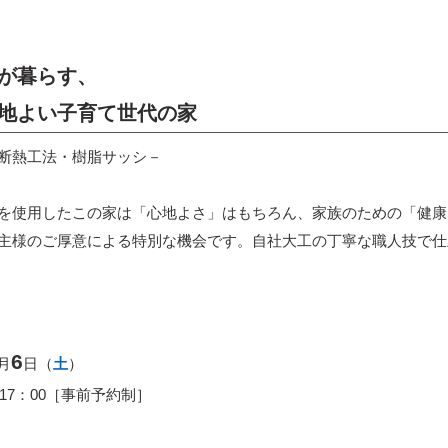
が暮らす、
地よい子育て世代の家
断熱工法・樹脂サッシ－
を使用したこの家は「心地よさ」はもちろん、家族のための「健康
主様のご厚意による特別な機会です。自社大工の丁寧な職人技で仕
6
月
日（
土
）
～17：00［事前予約制］