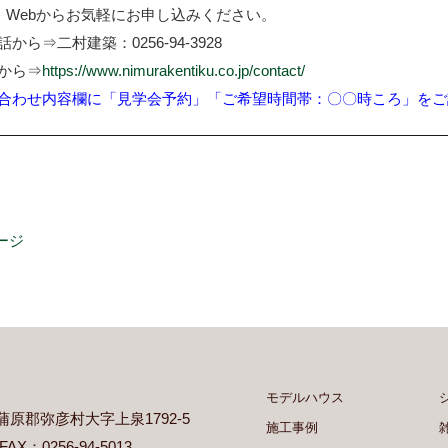
、Webからお気軽にお申し込みください。
から⇒二村建築：0256-94-3928
bから⇒
https://www.nimurakentiku.co.jp/contact/
合わせ内容欄に「見学会予約」「ご希望時間帯：〇〇時ころ」をご
ージ
モデルハウス
県西蒲原郡弥彦村大字上泉1792-5
施工事例
 FAX：0256-94-5013