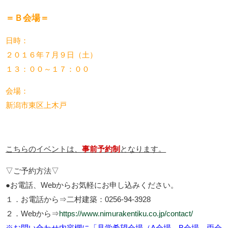
＝Ｂ会場＝
日時：
２０１６年７月９日（土）
１３：００～１７：００
会場：
新潟市東区上木戸
こちらのイベントは、
事前予約制
となります。
▽
ご予約方法
▽
●お電話、Webからお気軽にお申し込みください。
１．お電話から⇒二村建築：0256-94-3928
２．Webから⇒
https://www.nimurakentiku.co.jp/contact/
※お問い合わせ内容欄に「見学希望会場（A会場、B会場、両会