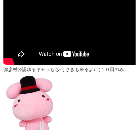
弥彦村公認ゆるキャラ
もち-うさぎ
も来るよ♪（１０日のみ）