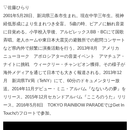
▽佐藤ひらり
2001年5月28日、新潟県三条市生まれ。現在中学三年生。視神
経低形成により生まれつき全盲。 5歳の時、ピアノに触れ音楽
に目覚める。小学校入学後、アルビレックスBB・BCにて国歌
斉唱。老人ホームや東日本大震災の避難所での慰問コンサート
など県内外で頻繁に演奏活動を行う。2013年8月 アメリカ
ニューヨーク アポロシアターの音楽イベント アマチュア・
ナイトに挑戦 ウィークリー・チャンピオン獲得。その様子が
海外メディアを通じて日本でも大きく報道される。2013年12
月 新潟県TV局（TeNY）にて、60分のドキュメンタリー放
送。2014年11月デビュー・ミニ・アルバム『なないろの夢』を
リリース。2015年12月セカンドアルバム『こころのうた』リリ
ース。2016年5月8日 TOKYO RAINBOW PARADEではGet In
Touchのフロートで参加。