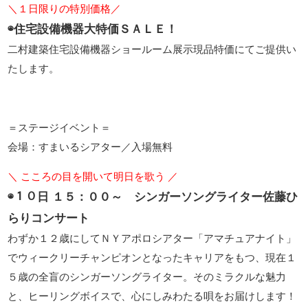
＼１日限りの特別価格／
◉住宅設備機器大特価ＳＡＬＥ！
二村建築住宅設備機器ショールーム展示現品特価にてご提供い
たします。
＝ステージイベント＝
会場：すまいるシアター／入場無料
＼ こころの目を開いて明日を歌う ／
◉１０日 １５：００～ シンガーソングライター佐藤ひ
らりコンサート
わずか１２歳にしてＮＹアポロシアター「アマチュアナイト」
でウィークリーチャンピオンとなっ­たキャリアをもつ、現在１
５歳の全盲のシンガーソングライター。そのミラクルな魅力
と、ヒーリングボイスで、心にしみわたる唄をお届けします！