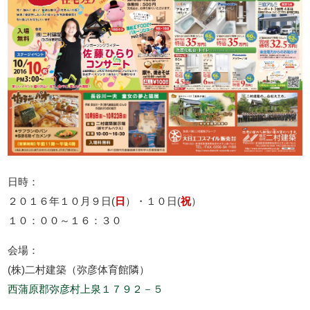
日時：
２０１６年１０月９日(
日
）・１０日(
祝
）
１０：００～１６：３０
会場：
(株)二村建築（弥彦体育館隣）
西蒲原郡弥彦村上泉１７９２－５