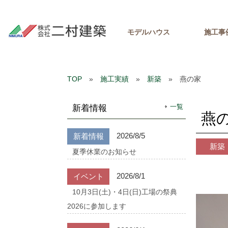
モデルハウス
施工事
TOP
»
施工実績
»
新築
» 燕の家
一覧
新着情報
燕
2026/8/5
新着情報
新築
夏季休業のお知らせ
2026/8/1
イベント
10月3日(土)・4日(日)工場の祭典
2026に参加します