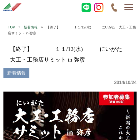
TOP
»
新着情報
» 【終了】 １１/12(水) にいがた 大工・工務
店サミット in 弥彦
【終了】 １１/12(水) にいがた
大工・工務店サミット in 弥彦
新着情報
2014/10/24