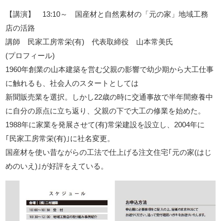
【講演】 13:10～ 国産材と自然素材の「元の家」地域工務
店の活路
講師 民家工房常栄(有) 代表取締役 山本常美氏
(プロフィール)
1960年創業の山本建築を営む父親の影響で幼少期から大工仕事
に触れるも、社会人のスタートとしては
新聞販売業を選択。しかし22歳の時に交通事故で半年間療養中
に自分の原点に立ち返り、父親の下で大工の修業を始めた。
1988年に家業を発展させて(有)常栄建設を設立し、2004年に
｢民家工房常栄(有)｣に社名変更。
国産材を使い昔ながらの工法で仕上げる注文住宅｢元の家(はじ
めのいえ)｣が好評をえている。