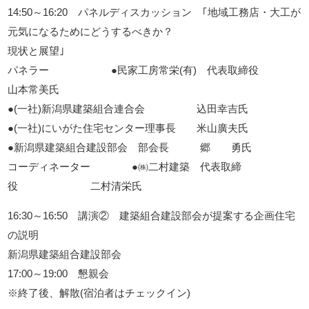
14:50～16:20 パネルディスカッション ｢地域工務店・大工が
元気になるためにどうするべきか？
現状と展望｣
パネラー ●民家工房常栄(有) 代表取締役
山本常美氏
●(一社)新潟県建築組合連合会 込田幸吉氏
●(一社)にいがた住宅センター理事長 米山廣夫氏
●新潟県建築組合建設部会 部会長 郷 勇氏
コーディネーター ●㈱二村建築 代表取締
役 二村清栄氏
16:30～16:50 講演② 建築組合建設部会が提案する企画住宅
の説明
新潟県建築組合建設部会
17:00～19:00 懇親会
※終了後、解散(宿泊者はチェックイン)