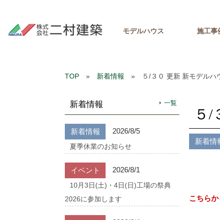
モデルハウス
施工事
TOP
»
新着情報
» ５/３０ 更新 新モデルハ
一覧
新着情報
５/
2026/8/5
新着情報
新着情
夏季休業のお知らせ
2026/8/1
イベント
10月3日(土)・4日(日)工場の祭典
こちらか
2026に参加します