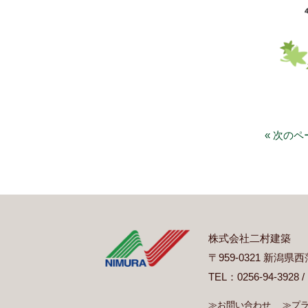
« 次のペ
株式会社二村建築
〒959-0321 新潟
TEL：0256-94-3928 /
≫お問い合わせ
≫プ