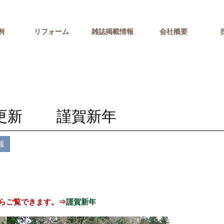
例
リフォーム
雑誌掲載情報
会社概要
/6更新 謹賀新年
報
らご覧できます。⇒
謹賀新年