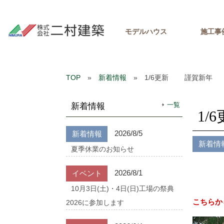
モデルハウス
施工事
TOP
»
新着情報
» 1/6更新 謹賀新年
一覧
新着情報
1
2026/8/5
新着情報
新着情
夏季休業のお知らせ
2026/8/1
イベント
10月3日(土)・4日(日)工場の祭典
こちらか
2026に参加します