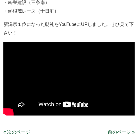
・㈱栄建設（三条南）
・㈱根茂レース（十日町）
新潟県１位になった朝礼をYouTubeにUPしました。ぜひ見て下
さい！
« 次のページ
前のページ »