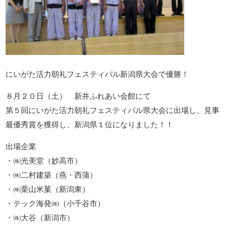
にいがた活力朝礼フェスティバル新潟県大会で優勝！
８月２０日（土） 新井ふれあい会館にて
第５回にいがた活力朝礼フェスティバル県大会に出場し、見事
最優秀賞を獲得し、新潟県１位になりました！！
出場企業
・㈱光美堂（妙高市）
・㈱二村建築（燕・西蒲）
・㈱栗山米菓（新潟東）
・テック海発㈱（小千谷市）
・㈱大谷（新潟市）