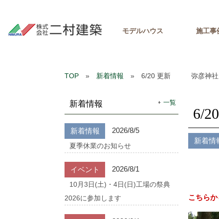
モデルハウス
施工事
TOP
»
新着情報
» 6/20 更新 弥彦神社
一覧
新着情報
6
2026/8/5
新着情報
新着情
夏季休業のお知らせ
2026/8/1
イベント
10月3日(土)・4日(日)工場の祭典
こちらか
2026に参加します