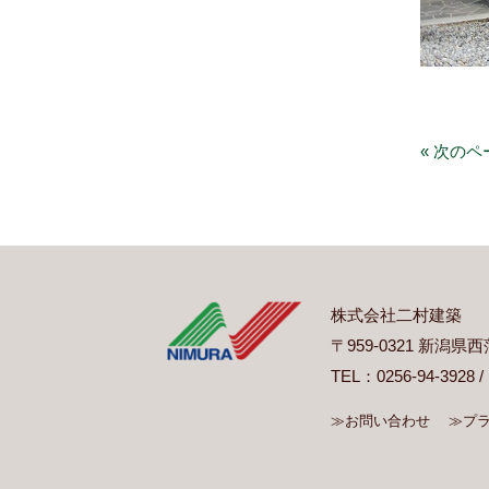
« 次のペ
株式会社二村建築
〒959-0321 新潟
TEL：0256-94-3928 /
≫お問い合わせ
≫プ