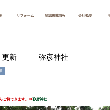
例
リフォーム
雑誌掲載情報
会社概要
/20 更新 弥彦神社
報
らご覧できます。⇒
弥彦神社