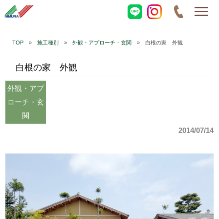
TOP
»
施工種別
»
外観・アプローチ・玄関
» 白根の家 外観
白根の家 外観
外観・アプ
ローチ・玄
関
2014/07/14