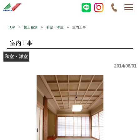
TOP
»
施工種別
»
和室・洋室
» 室内工事
室内工事
和室・洋室
2014/06/01