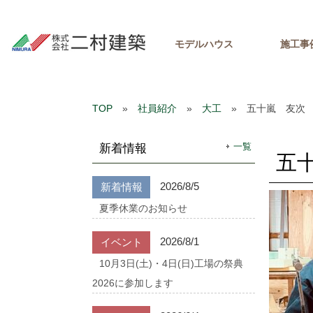
モデルハウス
施工事
TOP
»
社員紹介
»
大工
» 五十嵐 友次
一覧
新着情報
五
2026/8/5
新着情報
夏季休業のお知らせ
2026/8/1
イベント
10月3日(土)・4日(日)工場の祭典
2026に参加します