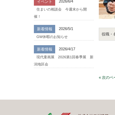
2026/6/4
イベント
住まいの相談会 今週末から開
催！
2026/5/1
新着情報
役職・
GW休暇のお知らせ
2026/4/17
新着情報
現代童画展 2026第1回春季展 新
潟地区会
« 次のペ