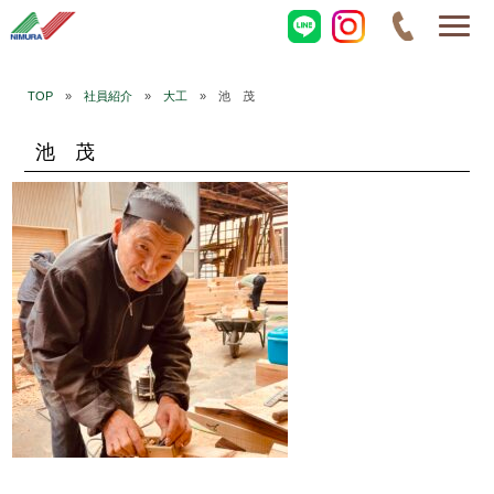
TOP
»
社員紹介
»
大工
» 池 茂
池 茂