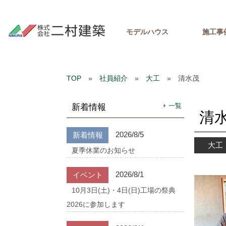
モデルハウス
施工事
TOP
»
社員紹介
»
大工
» 清水茂
一覧
新着情報
清
2026/8/5
新着情報
大工
夏季休業のお知らせ
2026/8/1
イベント
10月3日(土)・4日(日)工場の祭典
2026に参加します