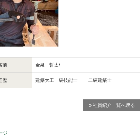
名前
金泉 哲太/
経歴
建築大工一級技能士 二級建築士
» 社員紹介一覧へ戻る
ージ