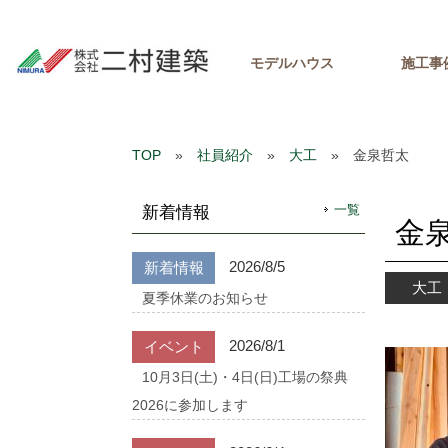
モデルハウス
施工事
TOP
»
社員紹介
»
大工
» 金泉哲太
一覧
新着情報
金
2026/8/5
新着情報
大工
夏季休業のお知らせ
2026/8/1
イベント
10月3日(土)・4日(日)工場の祭典
2026に参加します