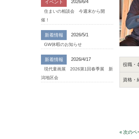
2026/6/4
イベント
住まいの相談会 今週末から開
催！
2026/5/1
新着情報
GW休暇のお知らせ
2026/4/17
新着情報
役職・
現代童画展 2026第1回春季展 新
潟地区会
資格・
« 次のペ