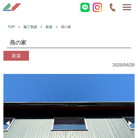
TOP
»
施工実績
»
新築
» 燕の家
燕の家
新築
2020/04/28