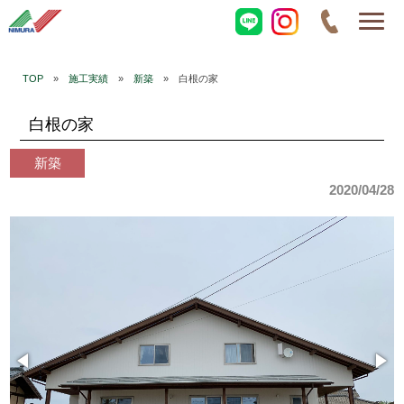
TOP
»
施工実績
»
新築
» 白根の家
白根の家
新築
2020/04/28