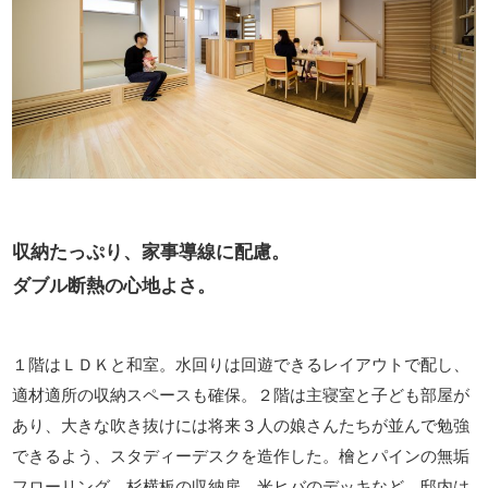
収納たっぷり、家事導線に配慮。
ダブル断熱の心地よさ。
１階はＬＤＫと和室。水回りは回遊できるレイアウトで配し、
適材適所の収納スペースも確保。２階は主寝室と子ども部屋が
あり、大きな吹き抜けには将来３人の娘さんたちが並んで勉強
できるよう、スタディーデスクを造作した。檜とパインの無垢
フローリング、杉横板の収納扉、米ヒバのデッキなど、邸内は